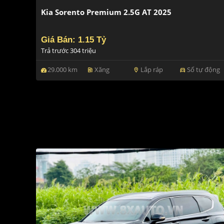
Kia Sorento Premium 2.5G AT 2025
Giá Bán: 1.15 Tỷ
Trả trước 304 triệu
29.000 km
Xăng
Lắp ráp
Số tự động
ev_station
location_on
directions_car