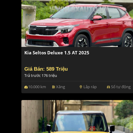
Kia Seltos Deluxe 1.5 AT 2025
Giá Bán: 589 Triệu
Trả trước 176 triệu
10.000 km
Xăng
Lắp ráp
Số tự động
ev_station
location_on
directions_car