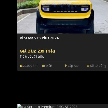
VinFast VF3 Plus 2024
Giá Bán: 239 Triệu
Trả trước 71 triệu
20.000 km
Điện
Lắp ráp
Số tự động
ev_station
location_on
directions_car