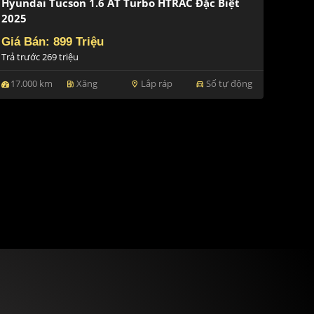
Hyundai Tucson 1.6 AT Turbo HTRAC Đặc Biệt
2025
Giá Bán: 899 Triệu
Trả trước 269 triệu
17.000 km
Xăng
Lắp ráp
Số tự động
ev_station
location_on
directions_car