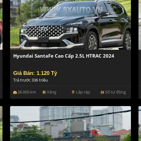
Hyundai SantaFe Cao Cấp 2.5L HTRAC 2024
Giá Bán: 1.120 Tỷ
Trả trước 336 triệu
28.000 km
Xăng
Lắp ráp
Số tự động
ev_station
location_on
directions_car