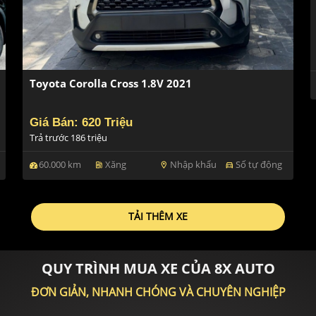
Toyota Corolla Cross 1.8V 2021
Giá Bán: 620 Triệu
Trả trước 186 triệu
60.000 km
Xăng
Nhập khẩu
Số tự động
ev_station
location_on
directions_car
TẢI THÊM XE
QUY TRÌNH MUA XE CỦA 8X AUTO
ĐƠN GIẢN, NHANH CHÓNG VÀ CHUYÊN NGHIỆP