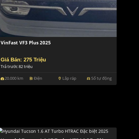
VinFast VF3 Plus 2025
Giá Bán: 275 Triệu
Trả trước 82 triệu
20.000 km
Điện
Lắp ráp
Số tự động
ev_station
location_on
directions_car