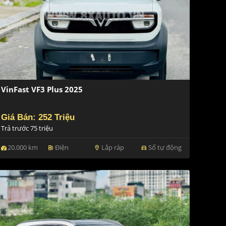
VinFast VF3 Plus 2025
Giá Bán: 252 Triệu
Trả trước 75 triệu
20.000 km
Điện
Lắp ráp
Số tự động
ev_station
location_on
directions_car