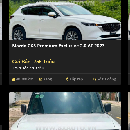
Mazda CX5 Premium Exclusive 2.0 AT 2023
Giá Bán: 755 Triệu
Trả trước 226 triệu
40.000 km
Xăng
Lắp ráp
Số tự động
ev_station
location_on
directions_car