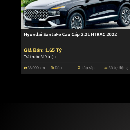
Hyundai SantaFe Cao Cấp 2.2L HTRAC 2022
Giá Bán: 1.65 Tỷ
Trả trước 319 triệu
38.000 km
Dầu
Lắp ráp
Số tự động
ev_station
location_on
directions_car