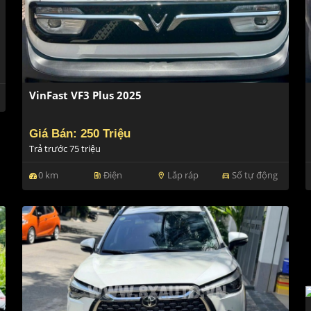
VinFast VF3 Plus 2025
Giá Bán: 250 Triệu
Trả trước 75 triệu
0 km
Điện
Lắp ráp
Số tự động
ev_station
location_on
directions_car