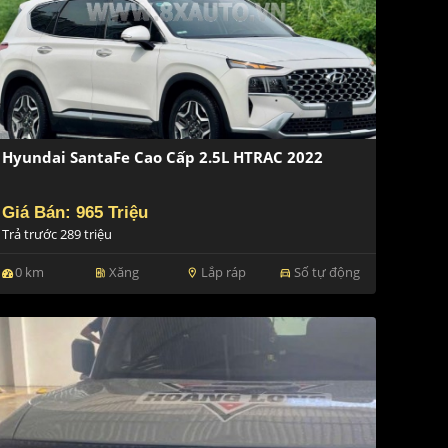
Hyundai SantaFe Cao Cấp 2.5L HTRAC 2022
Giá Bán: 965 Triệu
Trả trước 289 triệu
0 km
Xăng
Lắp ráp
Số tự động
ev_station
location_on
directions_car