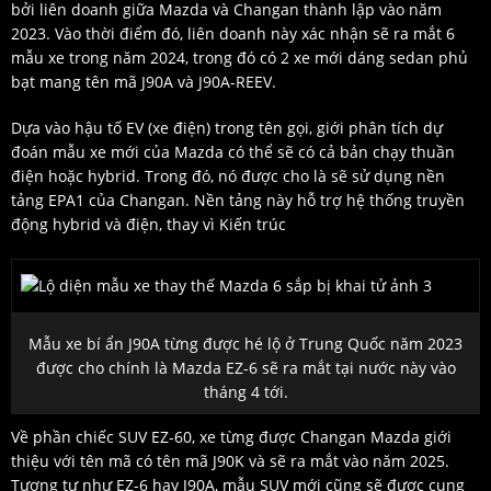
bởi liên doanh giữa Mazda và Changan thành lập vào năm
2023. Vào thời điểm đó, liên doanh này xác nhận sẽ ra mắt 6
mẫu xe trong năm 2024, trong đó có 2 xe mới dáng sedan phủ
bạt mang tên mã J90A và J90A-REEV.
Dựa vào hậu tố EV (xe điện) trong tên gọi, giới phân tích dự
đoán mẫu xe mới của Mazda có thể sẽ có cả bản chạy thuần
điện hoặc hybrid. Trong đó, nó được cho là sẽ sử dụng nền
tảng EPA1 của Changan. Nền tảng này hỗ trợ hệ thống truyền
động hybrid và điện, thay vì Kiến trúc
Mẫu xe bí ẩn J90A từng được hé lộ ở Trung Quốc năm 2023
được cho chính là Mazda EZ-6 sẽ ra mắt tại nước này vào
tháng 4 tới.
Về phần chiếc SUV EZ-60, xe từng được Changan Mazda giới
thiệu với tên mã có tên mã J90K và sẽ ra mắt vào năm 2025.
Tương tự như EZ-6 hay J90A, mẫu SUV mới cũng sẽ được cung