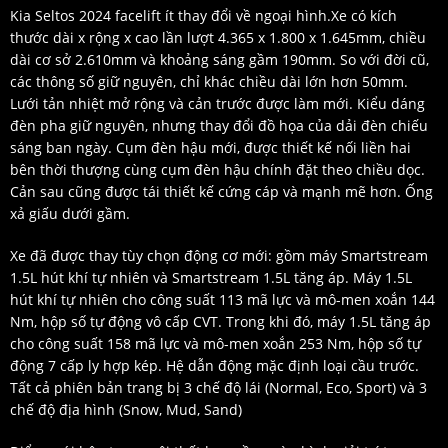
Kia Seltos 2024 facelift ít thay đổi về ngoại hình.Xe có kích
thước dài x rộng x cao lần lượt 4.365 x 1.800 x 1.645mm, chiều
dài cơ sở 2.610mm và khoảng sáng gầm 190mm. So với đời cũ,
các thông số giữ nguyên, chỉ khác chiều dài lớn hơn 50mm.
Lưới tản nhiệt mở rộng và cản trước được làm mới. Kiểu dáng
đèn pha giữ nguyên, nhưng thay đổi đồ họa của dải đèn chiếu
sáng ban ngày. Cụm đèn hậu mới, được thiết kế nối liền hai
bên thời thượng cùng cụm đèn hậu chính đặt theo chiều dọc.
Cản sau cũng được tái thiết kế cứng cáp và mạnh mẽ hơn. Ống
xả giấu dưới gầm.
Xe đã được thay tùy chọn động cơ mới: gồm máy Smartstream
1.5L hút khí tự nhiên và Smartstream 1.5L tăng áp. Máy 1.5L
hút khí tự nhiên cho công suất 113 mã lực và mô-men xoắn 144
Nm, hộp số tự động vô cấp CVT. Trong khi đó, máy 1.5L tăng áp
cho công suất 158 mã lực và mô-men xoắn 253 Nm, hộp số tự
động 7 cấp ly hợp kép. Hệ dẫn động mặc định loại cầu trước.
Tất cả phiên bản trang bị 3 chế độ lái (Normal, Eco, Sport) và 3
chế độ địa hình (Snow, Mud, Sand)