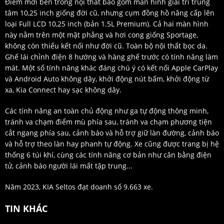
Điểm mới bên trong nội thất bao gồm màn hình giải trí trung
tâm 10,25 inch giống đời cũ, nhưng cụm đồng hồ nâng cấp lên
loại Full LCD 10,25 inch (bản 1.5L Premium). Cả hai màn hình
này nằm trên một mặt phẳng và hơi cong giống Sportage,
không còn thiếu kết nối như đời cũ. Toàn bộ nội thất bọc da.
Ghế lái chỉnh điện 8 hướng và hàng ghế trước có tính năng làm
mát. Một số tính năng khác đáng chú ý có kết nối Apple CarPlay
và Android Auto không dây, khởi động nút bấm, khởi động từ
xa, Kia Connect hay sạc không dây.
Các tính năng an toàn chủ động như ga tự động thông minh,
tránh va chạm điểm mù phía sau, tránh va chạm phương tiện
cắt ngang phía sau, cảnh báo và hỗ trợ giữ làn đường, cảnh báo
và hỗ trợ theo làn hay phanh tự động. Xe cũng được trang bị hệ
thống 6 túi khí, cùng các tính năng cơ bản như cân bằng điện
tử, cảnh báo người lái mất tập trung...
Năm 2023, KIA Seltos đạt doanh số 9.663 xe.
TIN KHÁC