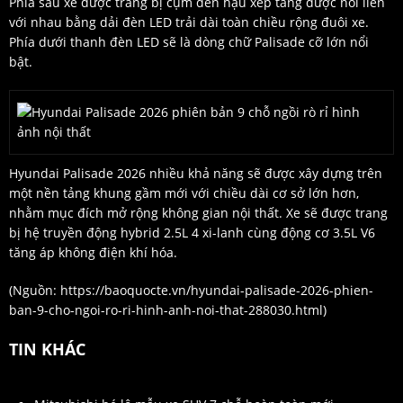
Phía sau xe được trang bị cụm đèn hậu xếp tầng được nối liền
với nhau bằng dải đèn LED trải dài toàn chiều rộng đuôi xe.
Phía dưới thanh đèn LED sẽ là dòng chữ Palisade cỡ lớn nổi
bật.
Hyundai Palisade 2026 nhiều khả năng sẽ được xây dựng trên
một nền tảng khung gầm mới với chiều dài cơ sở lớn hơn,
nhằm mục đích mở rộng không gian nội thất. Xe sẽ được trang
bị hệ truyền động hybrid 2.5L 4 xi-lanh cùng động cơ 3.5L V6
tăng áp không điện khí hóa.
(Nguồn:
https://baoquocte.vn/hyundai-palisade-2026-phien-
ban-9-cho-ngoi-ro-ri-hinh-anh-noi-that-288030.html
)
TIN KHÁC