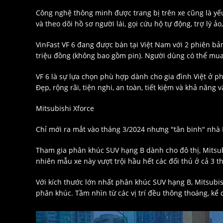
Công nghệ thông minh được trang bị trên xe cũng là yếu 
và theo dõi hồ sơ người lái, gọi cứu hộ tự động, trợ lý ảo,
VinFast VF 6 đang được bán tại Việt Nam với 2 phiên bản:
triệu đồng (không bao gồm pin). Người dùng có thể mua
VF 6 là sự lựa chọn phù hợp dành cho gia đình Việt ở p
Đẹp, rộng rãi, tiện nghi, an toàn, tiết kiệm và khả năng
Mitsubishi Xforce
Chỉ mới ra mắt vào tháng 3/2024 nhưng "tân binh" nhà M
Tham gia phân khúc SUV hạng B dành cho đô thị, Mitsubi
nhiên mẫu xe này vượt trội hầu hết các đối thủ ở cả 3 th
Với kích thước lớn nhất phân khúc SUV hạng B, Mitsubis
phân khúc. Tầm nhìn từ các vị trí đều thông thoáng, kể 