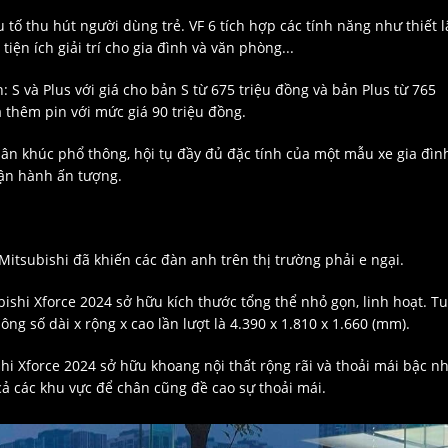
tố thu hút người dùng trẻ. VF 6 tích hợp các tính năng như thiết 
 tiện ích giải trí cho gia đình và văn phòng...
 S và Plus với giá cho bản S từ 675 triệu đồng và bản Plus từ 765
 thêm pin với mức giá 90 triệu đồng.
hân khúc phổ thông, hội tụ đầy đủ đặc tính của một mẫu xe gia đìn
 vận hành ấn tượng.
itsubishi đã khiến các đàn anh trên thị trường phải e ngại.
shi Xforce 2024 sở hữu kích thước tổng thể nhỏ gọn, linh hoạt. T
ông số dài x rộng x cao lần lượt là 4.390 x 1.810 x 1.660 (mm).
hi Xforce 2024 sở hữu khoang nội thất rộng rãi và thoải mái bậc n
cả các khu vực để chân cũng đề cao sự thoải mái.