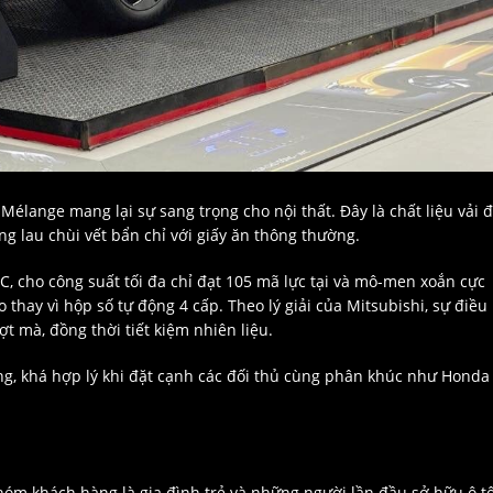
Mélange mang lại sự sang trọng cho nội thất. Đây là chất liệu vải 
ng lau chùi vết bẩn chỉ với giấy ăn thông thường.
C, cho công suất tối đa chỉ đạt 105 mã lực tại và mô-men xoắn cực
 thay vì hộp số tự động 4 cấp. Theo lý giải của Mitsubishi, sự điều
mà, đồng thời tiết kiệm nhiên liệu.
ồng, khá hợp lý khi đặt cạnh các đối thủ cùng phân khúc như Honda
hóm khách hàng là gia đình trẻ và những người lần đầu sở hữu ô tô