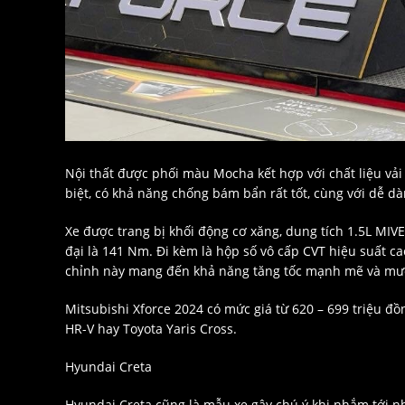
Nội thất được phối màu Mocha kết hợp với chất liệu vải 
biệt, có khả năng chống bám bẩn rất tốt, cùng với dễ dà
Xe được trang bị khối động cơ xăng, dung tích 1.5L MIVE
đại là 141 Nm. Đi kèm là hộp số vô cấp CVT hiệu suất cao
chỉnh này mang đến khả năng tăng tốc mạnh mẽ và mượt 
Mitsubishi Xforce 2024 có mức giá từ 620 – 699 triệu đ
HR-V hay Toyota Yaris Cross.
Hyundai Creta
Hyundai Creta cũng là mẫu xe gây chú ý khi nhắm tới n