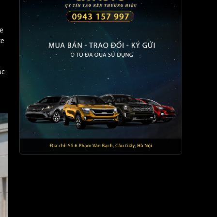
ce
xe
ác