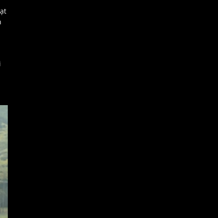
ạt
n
i