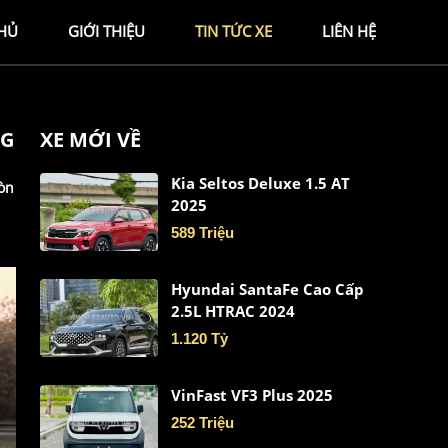
HỦ
GIỚI THIỆU
TIN TỨC XE
LIÊN HỆ
NG
XE MỚI VỀ
Kia Seltos Deluxe 1.5 AT
còn
2025
589 Triệu
Hyundai SantaFe Cao Cấp
2.5L HTRAC 2024
1.120 Tỷ
VinFast VF3 Plus 2025
252 Triệu