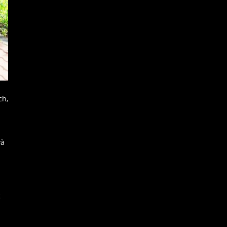
ch,
và
c