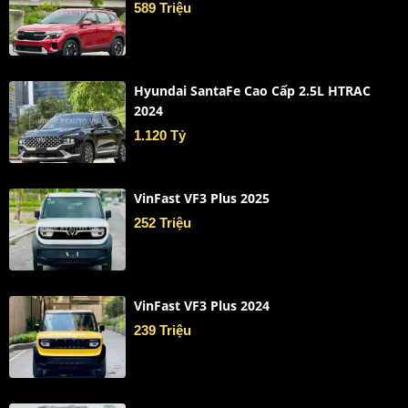
589 Triệu
Hyundai SantaFe Cao Cấp 2.5L HTRAC
2024
1.120 Tỷ
VinFast VF3 Plus 2025
252 Triệu
VinFast VF3 Plus 2024
239 Triệu