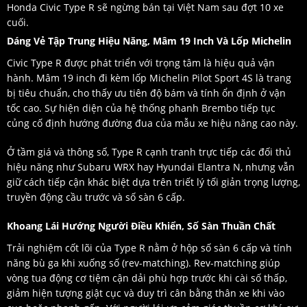
Honda Civic Type R sẽ ngừng bán tại Việt Nam sau đợt 10 xe
cuối.
Dáng Vẻ Tập Trung Hiệu Năng, Mâm 19 Inch Và Lốp Michelin
Civic Type R được phát triển với trọng tâm là hiệu quả vận
hành. Mâm 19 inch đi kèm lốp Michelin Pilot Sport 4S là trang
bị tiêu chuẩn, cho thấy ưu tiên độ bám và tính ổn định ở vận
tốc cao. Sự hiện diện của hệ thống phanh Brembo tiếp tục
củng cố định hướng đường đua của mẫu xe hiệu năng cao này.
Ở tầm giá và thông số, Type R cạnh tranh trực tiếp các đối thủ
hiệu năng như Subaru WRX hay Hyundai Elantra N, nhưng vẫn
giữ cách tiếp cận khác biệt dựa trên triết lý tối giản trọng lượng,
truyền động cầu trước và số sàn 6 cấp.
Khoang Lái Hướng Người Điều Khiển, Số Sàn Thuần Chất
Trải nghiệm cốt lõi của Type R nằm ở hộp số sàn 6 cấp và tính
năng bù ga khi xuống số (rev-matching). Rev-matching giúp
vòng tua động cơ tiệm cận dải phù hợp trước khi cài số thấp,
giảm hiện tượng giật cục và duy trì cân bằng thân xe khi vào