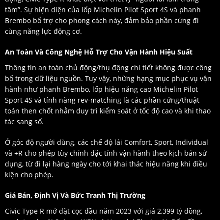
tâm”. Sự hiện diện của lốp Michelin Pilot Sport 4S và phanh
Brembo bổ trợ cho phong cách này, đảm bảo phần cứng đi
cùng năng lực động cơ.
An Toàn Và Công Nghệ Hỗ Trợ Cho Vận Hành Hiệu Suất
Thông tin an toàn chủ động/thụ động chi tiết không được công
bố trong dữ liệu nguồn. Tuy vậy, những hạng mục phục vụ vận
hành như phanh Brembo, lốp hiệu năng cao Michelin Pilot
Sport 4S và tính năng rev-matching là các phần cứng/thuật
toán then chốt nhằm duy trì kiểm soát ở tốc độ cao và khi thao
tác sang số.
Ở góc độ người dùng, các chế độ lái Comfort, Sport, Individual
và +R cho phép tùy chỉnh đặc tính vận hành theo kịch bản sử
dụng, từ đi lại hàng ngày cho tới khai thác hiệu năng khi điều
kiện cho phép.
Giá Bán, Định Vị Và Bức Tranh Thị Trường
Civic Type R mở đặt cọc đầu năm 2023 với giá 2,399 tỷ đồng,