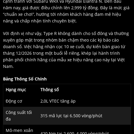
cạnh tranh với Subaru WRX và Hyundai Elantra N. Đến đầu
năm nay, giá được điều chỉnh lên 2,999 tỷ đồng. Đây là mức giá
“chuẩn xe chơi”, hướng tới nhóm khách hàng đam mê hiệu
năng và chấp nhận tính chuyên biệt.
Với định vị như vậy, Type R không dành cho số đông và thường
xuyên góp mặt trong nhóm bán chậm theo các kỳ báo cáo
doanh số. Việc hãng nhận cọc 10 xe cuối, dự kiến bàn giao từ
tháng 12/2026 trong một buổi lễ riêng, khép lại hành trình
phân phối chính hãng của mẫu xe hiệu năng cao này tại Việt
Nam.
Bảng Thông Số Chính
Hạng mục
Thông số
Động cơ
2,0L VTEC tăng áp
Công suất tối
315 mã lực tại 6.500 vòng/phút
đa
Mô-men xoắn
420 Nm tại 2.600–4.000 vòng/phút