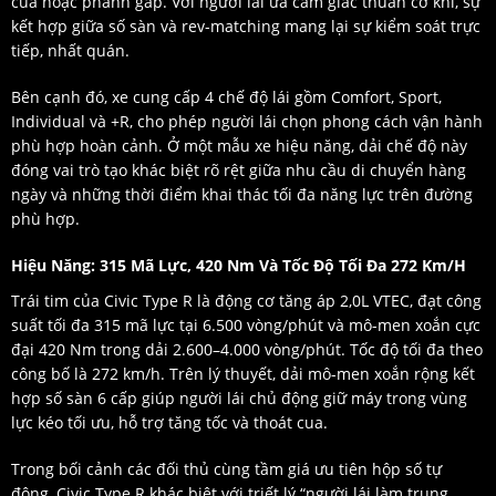
cua hoặc phanh gấp. Với người lái ưa cảm giác thuần cơ khí, sự
kết hợp giữa số sàn và rev-matching mang lại sự kiểm soát trực
tiếp, nhất quán.
Bên cạnh đó, xe cung cấp 4 chế độ lái gồm Comfort, Sport,
Individual và +R, cho phép người lái chọn phong cách vận hành
phù hợp hoàn cảnh. Ở một mẫu xe hiệu năng, dải chế độ này
đóng vai trò tạo khác biệt rõ rệt giữa nhu cầu di chuyển hàng
ngày và những thời điểm khai thác tối đa năng lực trên đường
phù hợp.
Hiệu Năng: 315 Mã Lực, 420 Nm Và Tốc Độ Tối Đa 272 Km/h
Trái tim của Civic Type R là động cơ tăng áp 2,0L VTEC, đạt công
suất tối đa 315 mã lực tại 6.500 vòng/phút và mô-men xoắn cực
đại 420 Nm trong dải 2.600–4.000 vòng/phút. Tốc độ tối đa theo
công bố là 272 km/h. Trên lý thuyết, dải mô-men xoắn rộng kết
hợp số sàn 6 cấp giúp người lái chủ động giữ máy trong vùng
lực kéo tối ưu, hỗ trợ tăng tốc và thoát cua.
Trong bối cảnh các đối thủ cùng tầm giá ưu tiên hộp số tự
động, Civic Type R khác biệt với triết lý “người lái làm trung