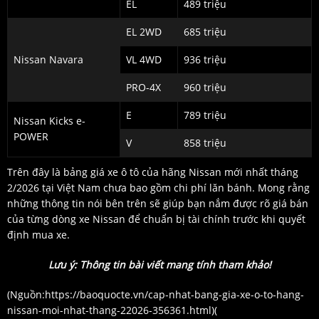
EL
489 triệu
EL 2WD
685 triệu
Nissan Navara
VL 4WD
936 triệu
PRO-4X
960 triệu
E
789 triệu
Nissan Kicks e-
POWER
V
858 triệu
Trên đây là bảng giá xe ô tô của hãng Nissan mới nhất tháng
2/2026 tại Việt Nam chưa bao gồm chi phí lăn bánh. Mong rằng
những thông tin nói bên trên sẽ giúp bạn nắm được rõ giá bán
của từng dòng xe Nissan để chuẩn bị tài chính trước khi quyết
định mua xe.
Lưu ý: Thông tin bài viết mang tính tham khảo!
(Nguồn:
https://baoquocte.vn/cap-nhat-bang-gia-xe-o-to-hang-
nissan-moi-nhat-thang-22026-356361.html
)(