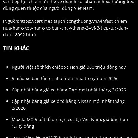
vẫn tiếp tục chiếm ưu thế về doanh số, phản ánh xu hướng tiêu
dùng quen thuộc của người dùng Việt Nam.
(Nguồn:
https://cartimes.tapchicongthuong.vn/vinfast-chiem-
nua-bang-xep-hang-xe-ban-chay-thang-2--vf-3-tiep-tuc-dan-
dau-18092.htm
)
TIN KHÁC
Người Việt sẽ thích chiếc xe Hàn giá 300 triệu đồng này
5 mẫu xe bán tải tốt nhất nên mua trong năm 2026
Cập nhật bảng giá xe hãng Ford mới nhất tháng 3/2026
Cập nhật bảng giá xe ô tô hãng Nissan mới nhất tháng
2/2026
Mazda MX-5 bắt đầu nhận cọc tại Việt Nam, giá bán hơn
1,3 tỷ đồng
Toyota Vios Hybrid 2026 trình làng, siêu tiết kiệm xăng, giá