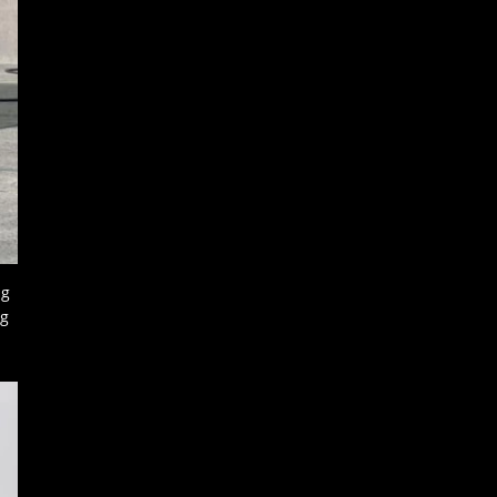
ng
ng