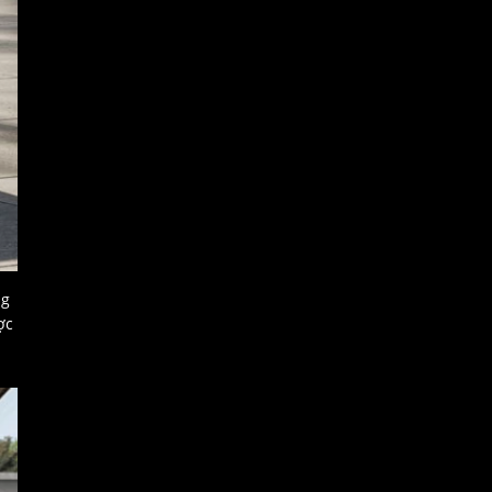
ng
ợc