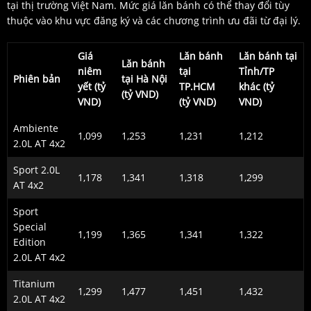
tại thị trường Việt Nam. Mức giá lăn bánh có thể thay đổi tùy
thuộc vào khu vực đăng ký và các chương trình ưu đãi từ đại lý.
Giá
Lăn bánh
Lăn bánh tại
Lăn bánh
niêm
tại
Tỉnh/TP
Phiên bản
tại Hà Nội
yết (tỷ
TP.HCM
khác (tỷ
(tỷ VND)
VND)
(tỷ VND)
VND)
Ambiente
1,099
1,253
1,231
1,212
2.0L AT 4x2
Sport 2.0L
1,178
1,341
1,318
1,299
AT 4x2
Sport
Special
1,199
1,365
1,341
1,322
Edition
2.0L AT 4x2
Titanium
1,299
1,477
1,451
1,432
2.0L AT 4x2