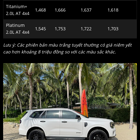
Titanium+
1,468
1,666
1,637
1,618
2.0L AT 4x4
Platinum
1,545
1,753
1,722
1,703
2.0L AT 4x4
Lưu ý: Các phiên bản màu trắng tuyết thường có giá niêm yết
cao hơn khoảng 8 triệu đồng so với các màu sắc khác.