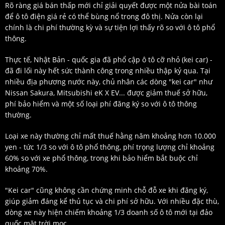
Rõ ràng giá bán thấp mới chỉ giải quyết được một nửa bài toán
để ô tô điện giá rẻ có thể bùng nổ trong đô thị. Nửa còn lại
chính là chi phí thường kỳ và sự tiện lợi thấy rõ so với ô tô phổ
thông.
Thực tế, Nhật Bản - quốc gia đã phổ cập ô tô cỡ nhỏ (kei car) -
đã đi lối này hết sức thành công trong nhiều thập kỷ qua. Tại
nhiều địa phương nước này, chủ nhân các dòng "kei car" như
Nissan Sakura, Mitsubishi eK X EV... được giảm thuế sở hữu,
phí bảo hiểm và một số loại phí đăng ký so với ô tô thông
thường.
Loại xe này thường chỉ mất thuế hằng năm khoảng hơn 10.000
yen - tức 1/3 so với ô tô phổ thông, phí trọng lượng chỉ khoảng
60% so với xe phổ thông, trong khi bảo hiểm bắt buộc chỉ
khoảng 70%.
"Kei car" cũng không cần chứng minh chỗ đỗ xe khi đăng ký,
giúp giảm đáng kể thủ tục và chi phí sở hữu. Với nhiều đặc thù,
dòng xe này hiện chiếm khoảng 1/3 doanh số ô tô mới tại đảo
quốc mặt trời mọc.