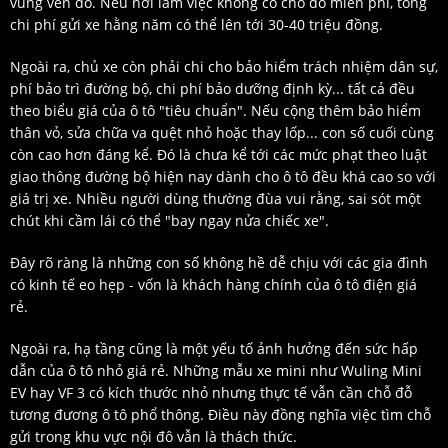
vùng ven đô. Nếu nơi làm việc không có chỗ đỗ miễn phí, tổng
chi phí gửi xe hằng năm có thể lên tới 30-40 triệu đồng.
Ngoài ra, chủ xe còn phải chi cho bảo hiểm trách nhiệm dân sự,
phí bảo trì đường bộ, chi phí bảo dưỡng định kỳ... tất cả đều
theo biểu giá của ô tô "tiêu chuẩn". Nếu cộng thêm bảo hiểm
thân vỏ, sửa chữa va quệt nhỏ hoặc thay lốp... con số cuối cùng
còn cao hơn đáng kể. Đó là chưa kể tới các mức phạt theo luật
giao thông đường bộ hiện nay dành cho ô tô đều khá cao so với
giá trị xe. Nhiều người dùng thường đùa vui rằng, sai sót một
chút khi cầm lái có thể "bay ngay nửa chiếc xe".
Đây rõ ràng là những con số không hề dễ chịu với các gia đình
có kinh tế eo hẹp - vốn là khách hàng chính của ô tô điện giá
rẻ.
Ngoài ra, hạ tầng cũng là một yếu tố ảnh hưởng đến sức hấp
dẫn của ô tô nhỏ giá rẻ. Những mẫu xe mini như Wuling Mini
EV hay VF 3 có kích thước nhỏ nhưng thực tế vẫn cần chỗ đỗ
tương đương ô tô phổ thông. Điều này đồng nghĩa việc tìm chỗ
gửi trong khu vực nội đô vẫn là thách thức.