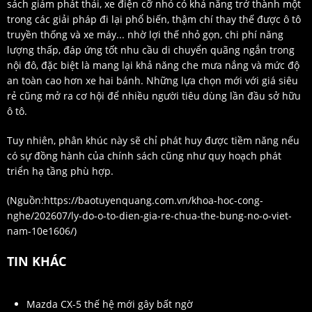
sách giảm phát thải, xe điện cỡ nhỏ có khả năng trở thành một
trong các giải pháp đi lại phổ biến, thậm chí thay thế được ô tô
truyền thống và xe máy... nhờ lợi thế nhỏ gọn, chi phí năng
lượng thấp, đáp ứng tốt nhu cầu di chuyển quãng ngắn trong
nội đô, đặc biệt là mang lại khả năng che mưa nắng và mức độ
an toàn cao hơn xe hai bánh. Những lựa chọn mới với giá siêu
rẻ cũng mở ra cơ hội để nhiều người tiêu dùng lần đầu sở hữu
ô tô.
Tuy nhiên, phân khúc này sẽ chỉ phát huy được tiềm năng nếu
có sự đồng hành của chính sách cũng như quy hoạch phát
triển hạ tầng phù hợp.
(Nguồn:
https://baotuyenquang.com.vn/khoa-hoc-cong-
nghe/202607/ly-do-o-to-dien-gia-re-chua-the-bung-no-o-viet-
nam-10e1606/
)
TIN KHÁC
Mazda CX-5 thế hệ mới gây bất ngờ