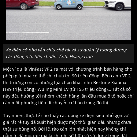
Xe điện cỡ nhỏ vẫn chịu chế tài và sự quản lý tương đương
các dòng ô tô tiêu chuẩn. Ảnh: Hoàng Linh
Một ví dụ là VinFast VF 2 ra mắt với chương trình bán hàng cho
phép giá mua có thể chỉ chưa tới 90 triệu đồng. Bên cạnh VF 2,
thị trường còn có những lựa chọn khác như Bestune Xiaoma
(199 triệu đồng), Wuling Mini EV (từ 155 triệu đồng)... Tất cả số
này đều hướng tới nhóm khách hàng lần đầu mua ô tô hoặc chỉ
cần một phương tiện di chuyển cơ bản trong đô thị.
Tuy nhiên, thực tế cho thấy các dòng xe điện siêu nhỏ gọn với
giá rất rẻ tuy đã xuất hiện được một thời gian dài, nhưng chưa
thật sự bùng nổ. Bởi lẽ, rào cản lớn nhất hiện nay không chỉ
nằm ở giá mua xe mà là chi phí sở hữu và sử dụng trong dài