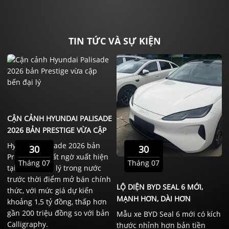
TIN TỨC VÀ SỰ KIỆN
CẬN CẢNH HYUNDAI PALISADE
2026 BẢN PRESTIGE VỪA CẬP
BẾN ĐẠI LÝ
Hyundai Palisade 2026 bản
30
30
Prestige đã bất ngờ xuất hiện
Tháng 07
Tháng 07
tại một số đại lý trong nước
trước thời điểm mở bán chính
LỘ DIỆN BYD SEAL 6 MỚI,
thức, với mức giá dự kiến
MẠNH HƠN, DÀI HƠN
khoảng 1,5 tỷ đồng, thấp hơn
gần 200 triệu đồng so với bản
Mẫu xe BYD Seal 6 mới có kích
Calligraphy.
thước nhỉnh hơn bản tiền