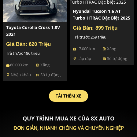
Hyundai Tucson 1.6 AT
Turbo HTRAC Đặc Biệt 2025
Toyota Corolla Cross 1.8V
Giá Bán: 899 Triệu
2021
Trả trước 269 triệu
Giá Bán: 620 Triệu
17.000 km
Xăng
ev_station
Trả trước 186 triệu
Lắp ráp
Số tự động
location_on
directions_car
60.000 km
Xăng
ev_station
Nhập khẩu
Số tự động
location_on
directions_car
TẢI THÊM XE
QUY TRÌNH MUA XE CỦA 8X AUTO
ĐƠN GIẢN, NHANH CHÓNG VÀ CHUYÊN NGHIỆP