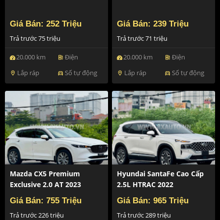
Giá Bán: 252 Triệu
Giá Bán: 239 Triệu
Trả trước 75 triệu
Trả trước 71 triệu
20.000 km
Điện
20.000 km
Điện
ev_station
ev_station
Lắp ráp
Số tự động
Lắp ráp
Số tự động
location_on
directions_car
location_on
directions_car
Mazda CX5 Premium
Hyundai SantaFe Cao Cấp
Exclusive 2.0 AT 2023
2.5L HTRAC 2022
Giá Bán: 755 Triệu
Giá Bán: 965 Triệu
Trả trước 226 triệu
Trả trước 289 triệu