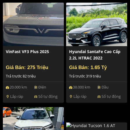
VinFast VF3 Plus 2025
Hyundai SantaFe Cao Cấp
2.2L HTRAC 2022
Giá Bán: 275 Triệu
Giá Bán: 1.65 Tỷ
Trả trước 82 triệu
Trả trước 319 triệu
20.000 km
Điện
38.000 km
Dầu
ev_station
ev_station
Lắp ráp
Số tự động
Lắp ráp
Số tự động
location_on
directions_car
location_on
directions_car