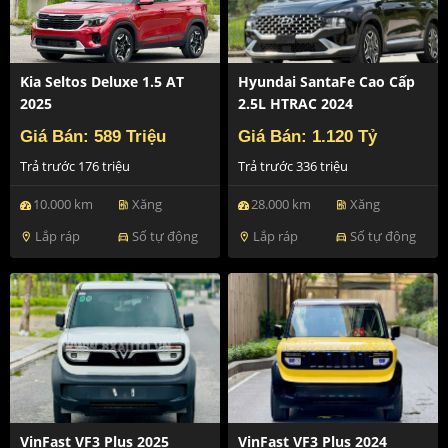
Kia Seltos Deluxe 1.5 AT
Hyundai SantaFe Cao Cấp
2025
2.5L HTRAC 2024
Giá Bán: 589 Triệu
Giá Bán: 1.120 Tỷ
Trả trước 176 triệu
Trả trước 336 triệu
10.000 km
Xăng
28.000 km
Xăng
ev_station
ev_station
Lắp ráp
Số tự động
Lắp ráp
Số tự động
location_on
directions_car
location_on
directions_car
VinFast VF3 Plus 2025
VinFast VF3 Plus 2024