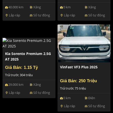
40.000 km
Xăng
0 km
Xăng
ev_station
ev_station
Lắp ráp
Số tự động
Lắp ráp
Số tự động
location_on
directions_car
location_on
directions_car
Kia Sorento Premium 2.5G
AT 2025
VinFast VF3 Plus 2025
Giá Bán: 1.15 Tỷ
Trả trước 304 triệu
Giá Bán: 250 Triệu
29.000 km
Xăng
ev_station
Trả trước 75 triệu
Lắp ráp
Số tự động
location_on
directions_car
0 km
Điện
ev_station
Lắp ráp
Số tự động
location_on
directions_car