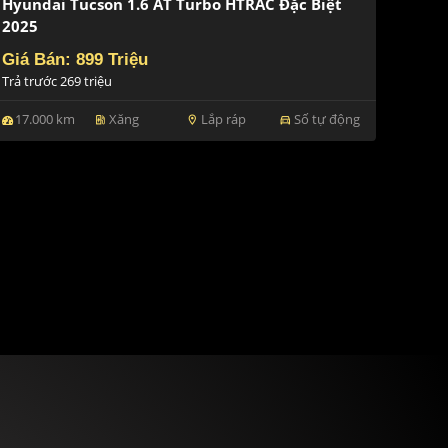
Hyundai Tucson 1.6 AT Turbo HTRAC Đặc Biệt
2025
Giá Bán: 899 Triệu
Trả trước 269 triệu
17.000 km
Xăng
Lắp ráp
Số tự động
ev_station
location_on
directions_car