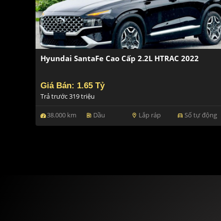
Hyundai SantaFe Cao Cấp 2.2L HTRAC 2022
Giá Bán: 1.65 Tỷ
Trả trước 319 triệu
38.000 km
Dầu
Lắp ráp
Số tự động
ev_station
location_on
directions_car