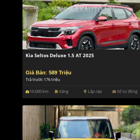
Kia Seltos Deluxe 1.5 AT 2025
Giá Bán: 589 Triệu
Trả trước 176 triệu
10.000 km
Xăng
Lắp ráp
Số tự động
ev_station
location_on
directions_car