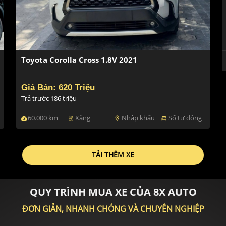
Toyota Corolla Cross 1.8V 2021
Giá Bán: 620 Triệu
Trả trước 186 triệu
60.000 km
Xăng
Nhập khẩu
Số tự động
ev_station
location_on
directions_car
TẢI THÊM XE
QUY TRÌNH MUA XE CỦA 8X AUTO
ĐƠN GIẢN, NHANH CHÓNG VÀ CHUYÊN NGHIỆP