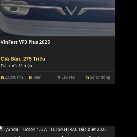
VinFast VF3 Plus 2025
Giá Bán: 275 Triệu
Trả trước 82 triệu
20.000 km
Điện
Lắp ráp
Số tự động
ev_station
location_on
directions_car