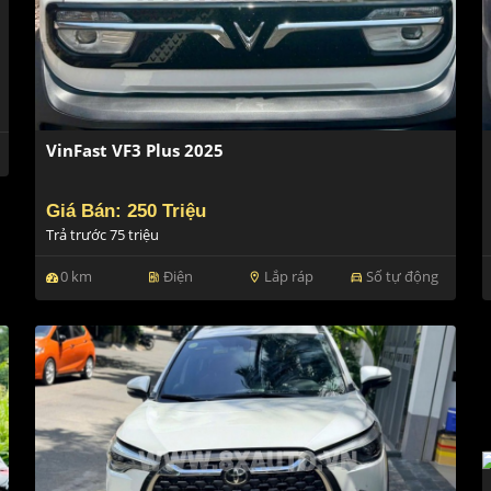
VinFast VF3 Plus 2025
Giá Bán: 250 Triệu
Trả trước 75 triệu
0 km
Điện
Lắp ráp
Số tự động
ev_station
location_on
directions_car