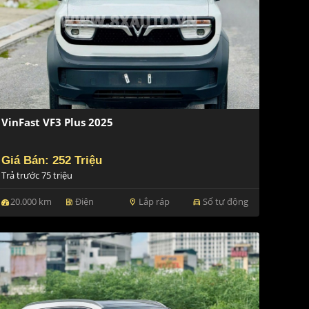
VinFast VF3 Plus 2025
Giá Bán: 252 Triệu
Trả trước 75 triệu
20.000 km
Điện
Lắp ráp
Số tự động
ev_station
location_on
directions_car