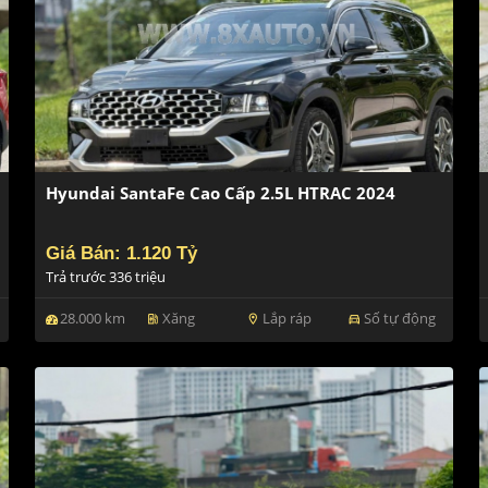
Hyundai SantaFe Cao Cấp 2.5L HTRAC 2024
Giá Bán: 1.120 Tỷ
Trả trước 336 triệu
28.000 km
Xăng
Lắp ráp
Số tự động
ev_station
location_on
directions_car