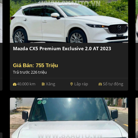
Mazda CX5 Premium Exclusive 2.0 AT 2023
Giá Bán: 755 Triệu
Trả trước 226 triệu
40.000 km
Xăng
Lắp ráp
Số tự động
ev_station
location_on
directions_car