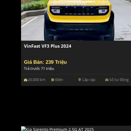
VinFast VF3 Plus 2024
Giá Bán: 239 Triệu
Trả trước 71 triệu
20.000 km
Điện
Lắp ráp
Số tự động
ev_station
location_on
directions_car