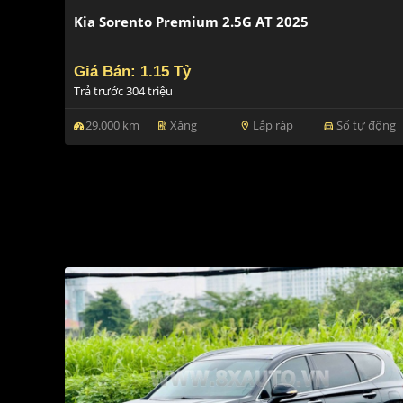
Kia Sorento Premium 2.5G AT 2025
Giá Bán: 1.15 Tỷ
Trả trước 304 triệu
29.000 km
Xăng
Lắp ráp
Số tự động
ev_station
location_on
directions_car