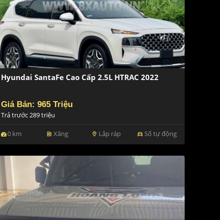
Hyundai SantaFe Cao Cấp 2.5L HTRAC 2022
Giá Bán: 965 Triệu
Trả trước 289 triệu
0 km
Xăng
Lắp ráp
Số tự động
ev_station
location_on
directions_car