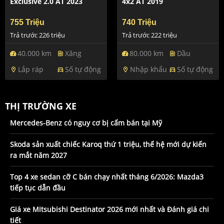
Exclusive 2.0 AT 2023
4x2 AT 2019
755 Triệu
740 Triệu
Trả trước 226 triệu
Trả trước 222 triệu
40.000 km
Xăng
80.000 km
Dầu
ev_station
ev_station
Lắp ráp
Số tự động
Nhập khẩu
Số tự động
location_on
directions_car
location_on
directions_car
THỊ TRƯỜNG XE
Mercedes-Benz có nguy cơ bị cấm bán tại Mỹ
Skoda sản xuất chiếc Karoq thứ 1 triệu, thế hệ mới dự kiến
ra mắt năm 2027
Top 4 xe sedan cỡ C bán chạy nhất tháng 6/2026: Mazda3
tiếp tục dẫn đầu
Giá xe Mitsubishi Destinator 2026 mới nhất và Đánh giá chi
tiết