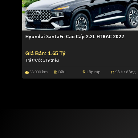
Hyundai SantaFe Cao Cấp 2.2L HTRAC 2022
Giá Bán: 1.65 Tỷ
Trả trước 319 triệu
38.000 km
Dầu
Lắp ráp
Số tự động
ev_station
location_on
directions_car