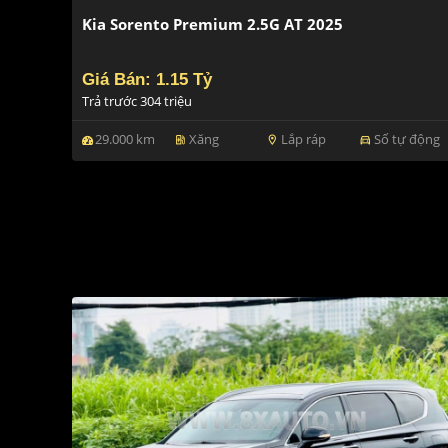
Kia Sorento Premium 2.5G AT 2025
Giá Bán: 1.15 Tỷ
Trả trước 304 triệu
29.000 km
Xăng
Lắp ráp
Số tự động
ev_station
location_on
directions_car