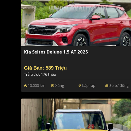
Kia Seltos Deluxe 1.5 AT 2025
Giá Bán: 589 Triệu
Trả trước 176 triệu
10.000 km
Xăng
Lắp ráp
Số tự động
ev_station
location_on
directions_car