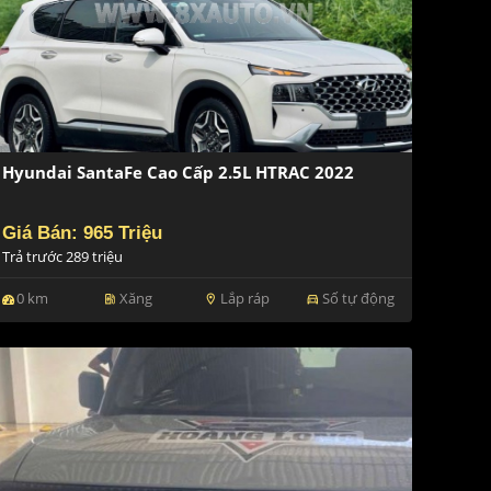
Hyundai SantaFe Cao Cấp 2.5L HTRAC 2022
Giá Bán: 965 Triệu
Trả trước 289 triệu
0 km
Xăng
Lắp ráp
Số tự động
ev_station
location_on
directions_car