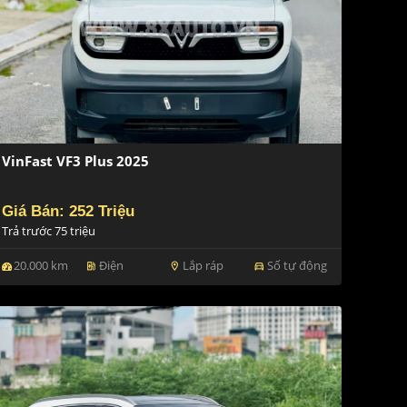
VinFast VF3 Plus 2025
Giá Bán: 252 Triệu
Trả trước 75 triệu
20.000 km
Điện
Lắp ráp
Số tự động
ev_station
location_on
directions_car