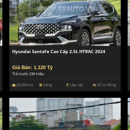
Hyundai SantaFe Cao Cấp 2.5L HTRAC 2024
Giá Bán: 1.120 Tỷ
Trả trước 336 triệu
28.000 km
Xăng
Lắp ráp
Số tự động
ev_station
location_on
directions_car