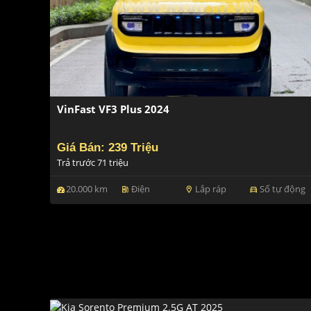
VinFast VF3 Plus 2024
Giá Bán: 239 Triệu
Trả trước 71 triệu
20.000 km
Điện
Lắp ráp
Số tự động
ev_station
location_on
directions_car