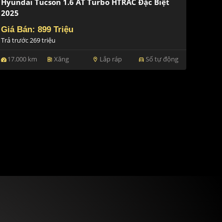
Hyundai Tucson 1.6 AT Turbo HTRAC Đặc Biệt
2025
Giá Bán: 899 Triệu
Trả trước 269 triệu
17.000 km
Xăng
Lắp ráp
Số tự động
ev_station
location_on
directions_car