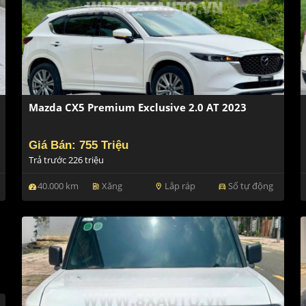
Mazda CX5 Premium Exclusive 2.0 AT 2023
Giá Bán: 755 Triệu
Trả trước 226 triệu
40.000 km
Xăng
Lắp ráp
Số tự động
ev_station
location_on
directions_car