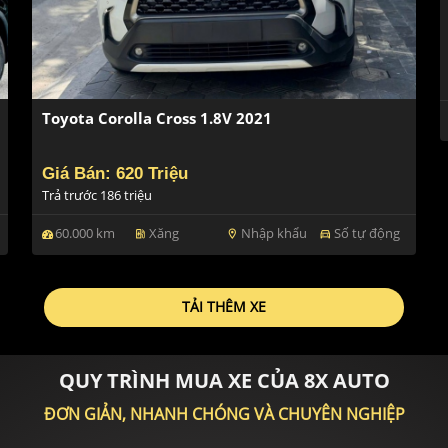
Toyota Corolla Cross 1.8V 2021
Giá Bán: 620 Triệu
Trả trước 186 triệu
60.000 km
Xăng
Nhập khẩu
Số tự động
ev_station
location_on
directions_car
TẢI THÊM XE
QUY TRÌNH MUA XE CỦA 8X AUTO
ĐƠN GIẢN, NHANH CHÓNG VÀ CHUYÊN NGHIỆP