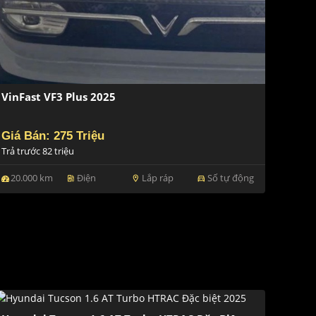
VinFast VF3 Plus 2025
Giá Bán: 275 Triệu
Trả trước 82 triệu
20.000 km
Điện
Lắp ráp
Số tự động
ev_station
location_on
directions_car