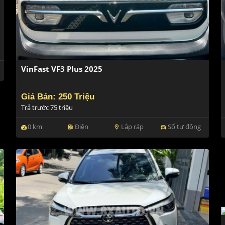
VinFast VF3 Plus 2025
Giá Bán: 250 Triệu
Trả trước 75 triệu
0 km
Điện
Lắp ráp
Số tự động
ev_station
location_on
directions_car