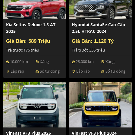
Kia Seltos Deluxe 1.5 AT
Hyundai SantaFe Cao Cấp
2025
2.5L HTRAC 2024
Giá Bán: 589 Triệu
Giá Bán: 1.120 Tỷ
Trả trước 176 triệu
Trả trước 336 triệu
10.000 km
Xăng
28.000 km
Xăng
ev_station
ev_station
Lắp ráp
Số tự động
Lắp ráp
Số tự động
location_on
directions_car
location_on
directions_car
VinFast VF3 Plus 2025
VinFast VF3 Plus 2024