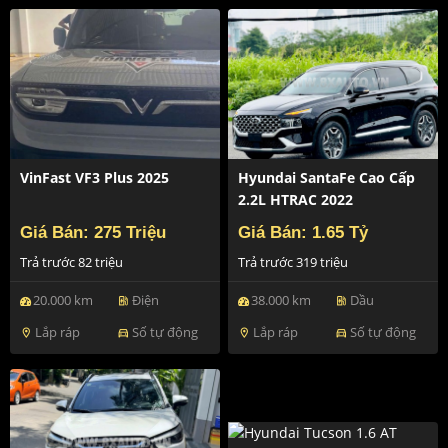
VinFast VF3 Plus 2025
Hyundai SantaFe Cao Cấp
2.2L HTRAC 2022
Giá Bán: 275 Triệu
Giá Bán: 1.65 Tỷ
Trả trước 82 triệu
Trả trước 319 triệu
20.000 km
Điện
38.000 km
Dầu
ev_station
ev_station
Lắp ráp
Số tự động
Lắp ráp
Số tự động
location_on
directions_car
location_on
directions_car