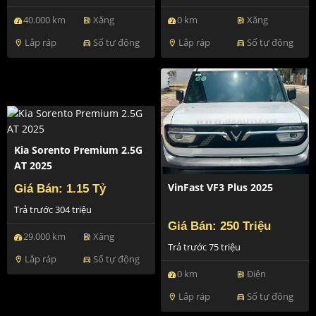
40.000 km
Xăng
0 km
Xăng
ev_station
ev_station
Lắp ráp
Số tự động
Lắp ráp
Số tự động
location_on
directions_car
location_on
directions_car
Kia Sorento Premium 2.5G
AT 2025
VinFast VF3 Plus 2025
Giá Bán: 1.15 Tỷ
Trả trước 304 triệu
Giá Bán: 250 Triệu
29.000 km
Xăng
ev_station
Trả trước 75 triệu
Lắp ráp
Số tự động
location_on
directions_car
0 km
Điện
ev_station
Lắp ráp
Số tự động
location_on
directions_car