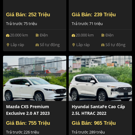
Giá Bán: 252 Triệu
Giá Bán: 239 Triệu
Trả trước 75 triệu
Trả trước 71 triệu
20.000 km
Điện
20.000 km
Điện
ev_station
ev_station
Lắp ráp
Số tự động
Lắp ráp
Số tự động
location_on
directions_car
location_on
directions_car
Mazda CX5 Premium
Hyundai SantaFe Cao Cấp
Exclusive 2.0 AT 2023
2.5L HTRAC 2022
Giá Bán: 755 Triệu
Giá Bán: 965 Triệu
Trả trước 226 triệu
Trả trước 289 triệu