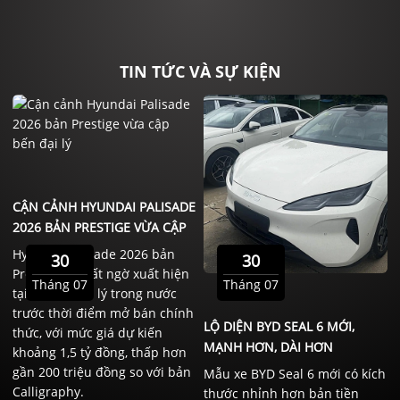
TIN TỨC VÀ SỰ KIỆN
CẬN CẢNH HYUNDAI PALISADE
2026 BẢN PRESTIGE VỪA CẬP
BẾN ĐẠI LÝ
Hyundai Palisade 2026 bản
30
30
Prestige đã bất ngờ xuất hiện
Tháng 07
Tháng 07
tại một số đại lý trong nước
trước thời điểm mở bán chính
LỘ DIỆN BYD SEAL 6 MỚI,
thức, với mức giá dự kiến
MẠNH HƠN, DÀI HƠN
khoảng 1,5 tỷ đồng, thấp hơn
gần 200 triệu đồng so với bản
Mẫu xe BYD Seal 6 mới có kích
Calligraphy.
thước nhỉnh hơn bản tiền