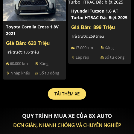
Hyundai Tucson 1.6 AT
Turbo HTRAC Đặc Biệt 2025
Toyota Corolla Cross 1.8V
Giá Bán: 899 Triệu
2021
Trả trước 269 triệu
Giá Bán: 620 Triệu
17.000 km
Xăng
ev_station
Trả trước 186 triệu
Lắp ráp
Số tự động
location_on
directions_car
60.000 km
Xăng
ev_station
Nhập khẩu
Số tự động
location_on
directions_car
TẢI THÊM XE
QUY TRÌNH MUA XE CỦA 8X AUTO
ĐƠN GIẢN, NHANH CHÓNG VÀ CHUYÊN NGHIỆP