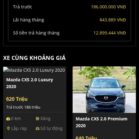
Trả trước
186.000.000 VNĐ
Lãi hàng tháng
843.889 VNĐ
Số tiền trả hàng tháng
12.899.444 VNĐ
XE CÙNG KHOẢNG GIÁ
Mazda CX5 2.0 Luxury
2020
620 Triệu
Trả trước 186 triệu
0 km
Xăng
Mazda CX5 2.0 Premium
ev_station
2020
Lắp ráp
Số tự động
location_on
directions_car
640 Triệu