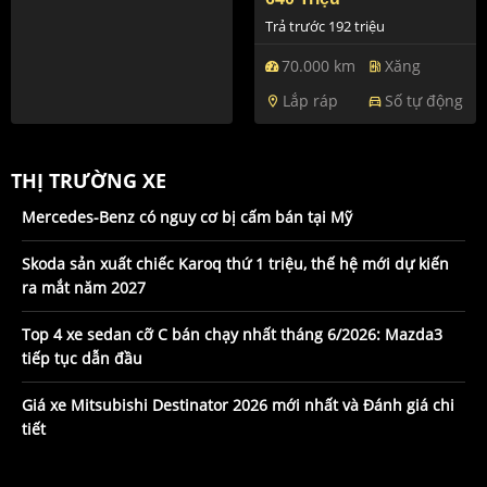
Trả trước 192 triệu
70.000 km
Xăng
ev_station
Lắp ráp
Số tự động
location_on
directions_car
THỊ TRƯỜNG XE
Mercedes-Benz có nguy cơ bị cấm bán tại Mỹ
Skoda sản xuất chiếc Karoq thứ 1 triệu, thế hệ mới dự kiến
ra mắt năm 2027
Top 4 xe sedan cỡ C bán chạy nhất tháng 6/2026: Mazda3
tiếp tục dẫn đầu
Giá xe Mitsubishi Destinator 2026 mới nhất và Đánh giá chi
tiết