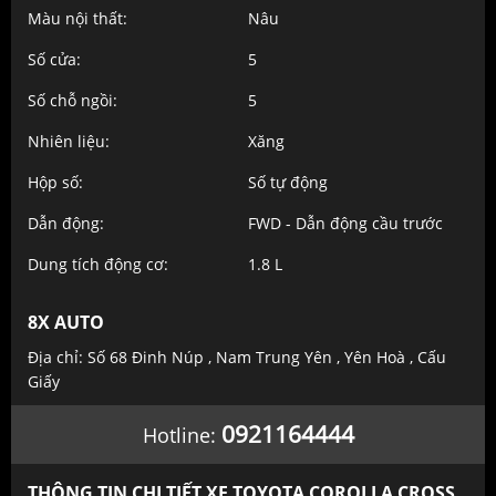
Màu nội thất:
Nâu
Số cửa:
5
Số chỗ ngồi:
5
Nhiên liệu:
Xăng
Hộp số:
Số tự động
Dẫn động:
FWD - Dẫn động cầu trước
Dung tích động cơ:
1.8 L
8X AUTO
Địa chỉ: Số 68 Đinh Núp , Nam Trung Yên , Yên Hoà , Cấu
Giấy
0921164444
Hotline:
THÔNG TIN CHI TIẾT XE TOYOTA COROLLA CROSS