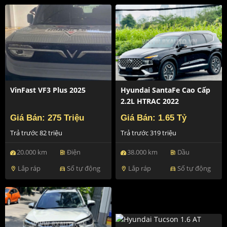
VinFast VF3 Plus 2025
Hyundai SantaFe Cao Cấp
2.2L HTRAC 2022
Giá Bán: 275 Triệu
Giá Bán: 1.65 Tỷ
Trả trước 82 triệu
Trả trước 319 triệu
20.000 km
Điện
38.000 km
Dầu
ev_station
ev_station
Lắp ráp
Số tự động
Lắp ráp
Số tự động
location_on
directions_car
location_on
directions_car