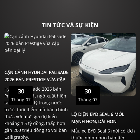
TIN TỨC VÀ SỰ KIỆN
CẬN CẢNH HYUNDAI PALISADE
2026 BẢN PRESTIGE VỪA CẬP
BẾN ĐẠI LÝ
Hyundai Palisade 2026 bản
30
30
Prestige đã bất ngờ xuất hiện
Tháng 07
Tháng 07
tại một số đại lý trong nước
trước thời điểm mở bán chính
LỘ DIỆN BYD SEAL 6 MỚI,
thức, với mức giá dự kiến
MẠNH HƠN, DÀI HƠN
khoảng 1,5 tỷ đồng, thấp hơn
gần 200 triệu đồng so với bản
Mẫu xe BYD Seal 6 mới có kích
Calligraphy.
thước nhỉnh hơn bản tiền