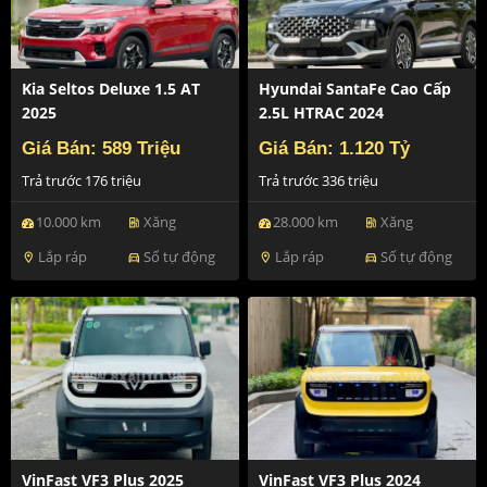
Kia Seltos Deluxe 1.5 AT
Hyundai SantaFe Cao Cấp
2025
2.5L HTRAC 2024
Giá Bán: 589 Triệu
Giá Bán: 1.120 Tỷ
Trả trước 176 triệu
Trả trước 336 triệu
10.000 km
Xăng
28.000 km
Xăng
ev_station
ev_station
Lắp ráp
Số tự động
Lắp ráp
Số tự động
location_on
directions_car
location_on
directions_car
VinFast VF3 Plus 2025
VinFast VF3 Plus 2024