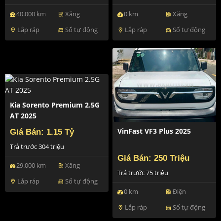
40.000 km
Xăng
0 km
Xăng
ev_station
ev_station
Lắp ráp
Số tự động
Lắp ráp
Số tự động
location_on
directions_car
location_on
directions_car
Kia Sorento Premium 2.5G
AT 2025
VinFast VF3 Plus 2025
Giá Bán: 1.15 Tỷ
Trả trước 304 triệu
Giá Bán: 250 Triệu
29.000 km
Xăng
ev_station
Trả trước 75 triệu
Lắp ráp
Số tự động
location_on
directions_car
0 km
Điện
ev_station
Lắp ráp
Số tự động
location_on
directions_car