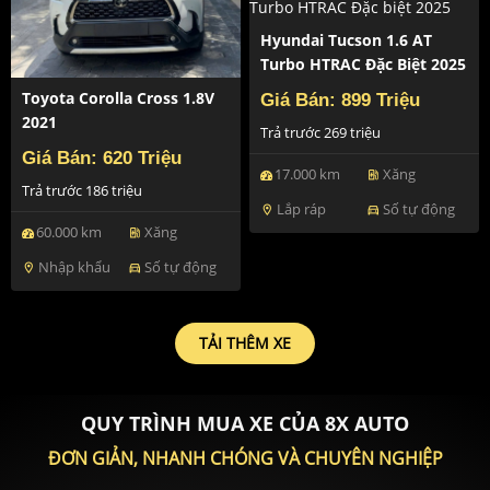
Hyundai Tucson 1.6 AT
Turbo HTRAC Đặc Biệt 2025
Toyota Corolla Cross 1.8V
Giá Bán: 899 Triệu
2021
Trả trước 269 triệu
Giá Bán: 620 Triệu
17.000 km
Xăng
ev_station
Trả trước 186 triệu
Lắp ráp
Số tự động
location_on
directions_car
60.000 km
Xăng
ev_station
Nhập khẩu
Số tự động
location_on
directions_car
TẢI THÊM XE
QUY TRÌNH MUA XE CỦA 8X AUTO
ĐƠN GIẢN, NHANH CHÓNG VÀ CHUYÊN NGHIỆP