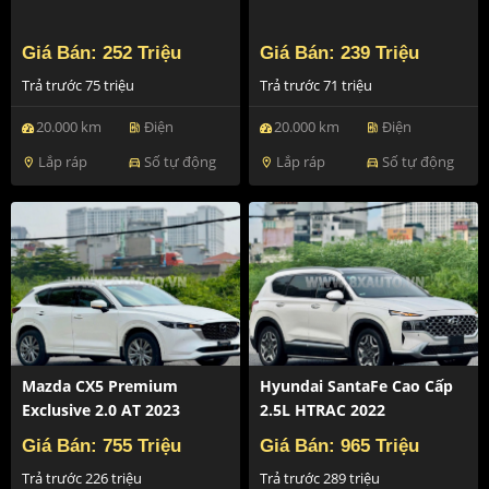
Giá Bán: 252 Triệu
Giá Bán: 239 Triệu
Trả trước 75 triệu
Trả trước 71 triệu
20.000 km
Điện
20.000 km
Điện
ev_station
ev_station
Lắp ráp
Số tự động
Lắp ráp
Số tự động
location_on
directions_car
location_on
directions_car
Mazda CX5 Premium
Hyundai SantaFe Cao Cấp
Exclusive 2.0 AT 2023
2.5L HTRAC 2022
Giá Bán: 755 Triệu
Giá Bán: 965 Triệu
Trả trước 226 triệu
Trả trước 289 triệu