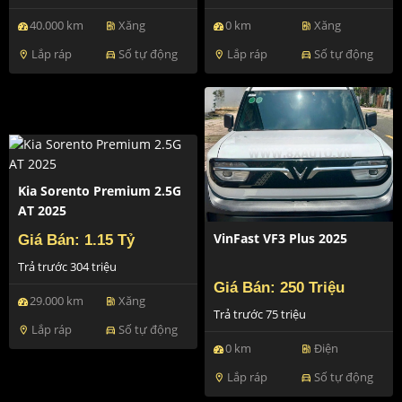
40.000 km
Xăng
0 km
Xăng
ev_station
ev_station
Lắp ráp
Số tự động
Lắp ráp
Số tự động
location_on
directions_car
location_on
directions_car
Kia Sorento Premium 2.5G
AT 2025
VinFast VF3 Plus 2025
Giá Bán: 1.15 Tỷ
Trả trước 304 triệu
Giá Bán: 250 Triệu
29.000 km
Xăng
ev_station
Trả trước 75 triệu
Lắp ráp
Số tự động
location_on
directions_car
0 km
Điện
ev_station
Lắp ráp
Số tự động
location_on
directions_car