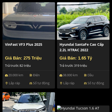
VinFast VF3 Plus 2025
Hyundai SantaFe Cao Cấp
2.2L HTRAC 2022
Giá Bán: 275 Triệu
Giá Bán: 1.65 Tỷ
Trả trước 82 triệu
Trả trước 319 triệu
20.000 km
Điện
38.000 km
Dầu
ev_station
ev_station
Lắp ráp
Số tự động
Lắp ráp
Số tự động
location_on
directions_car
location_on
directions_car