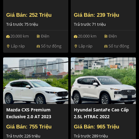
Giá Bán: 252 Triệu
Giá Bán: 239 Triệu
Trả trước 75 triệu
Trả trước 71 triệu
20.000 km
Điện
20.000 km
Điện
ev_station
ev_station
Lắp ráp
Số tự động
Lắp ráp
Số tự động
location_on
directions_car
location_on
directions_car
Mazda CX5 Premium
Hyundai SantaFe Cao Cấp
Exclusive 2.0 AT 2023
2.5L HTRAC 2022
Giá Bán: 755 Triệu
Giá Bán: 965 Triệu
Trả trước 226 triệu
Trả trước 289 triệu