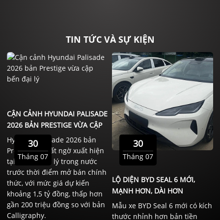
TIN TỨC VÀ SỰ KIỆN
CẬN CẢNH HYUNDAI PALISADE
2026 BẢN PRESTIGE VỪA CẬP
BẾN ĐẠI LÝ
Hyundai Palisade 2026 bản
30
30
Prestige đã bất ngờ xuất hiện
Tháng 07
Tháng 07
tại một số đại lý trong nước
trước thời điểm mở bán chính
LỘ DIỆN BYD SEAL 6 MỚI,
thức, với mức giá dự kiến
MẠNH HƠN, DÀI HƠN
khoảng 1,5 tỷ đồng, thấp hơn
gần 200 triệu đồng so với bản
Mẫu xe BYD Seal 6 mới có kích
Calligraphy.
thước nhỉnh hơn bản tiền