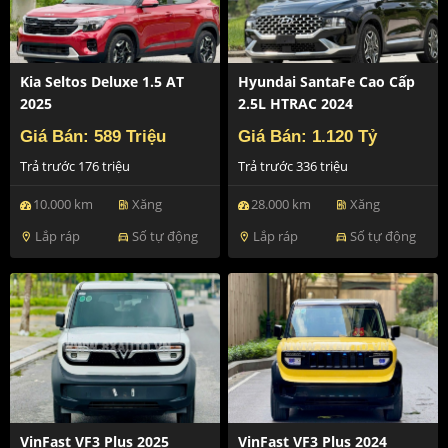
Kia Seltos Deluxe 1.5 AT
Hyundai SantaFe Cao Cấp
2025
2.5L HTRAC 2024
Giá Bán: 589 Triệu
Giá Bán: 1.120 Tỷ
Trả trước 176 triệu
Trả trước 336 triệu
10.000 km
Xăng
28.000 km
Xăng
ev_station
ev_station
Lắp ráp
Số tự động
Lắp ráp
Số tự động
location_on
directions_car
location_on
directions_car
VinFast VF3 Plus 2025
VinFast VF3 Plus 2024