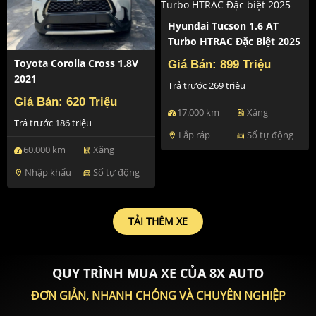
Hyundai Tucson 1.6 AT
Turbo HTRAC Đặc Biệt 2025
Toyota Corolla Cross 1.8V
Giá Bán: 899 Triệu
2021
Trả trước 269 triệu
Giá Bán: 620 Triệu
17.000 km
Xăng
ev_station
Trả trước 186 triệu
Lắp ráp
Số tự động
location_on
directions_car
60.000 km
Xăng
ev_station
Nhập khẩu
Số tự động
location_on
directions_car
TẢI THÊM XE
QUY TRÌNH MUA XE CỦA 8X AUTO
ĐƠN GIẢN, NHANH CHÓNG VÀ CHUYÊN NGHIỆP