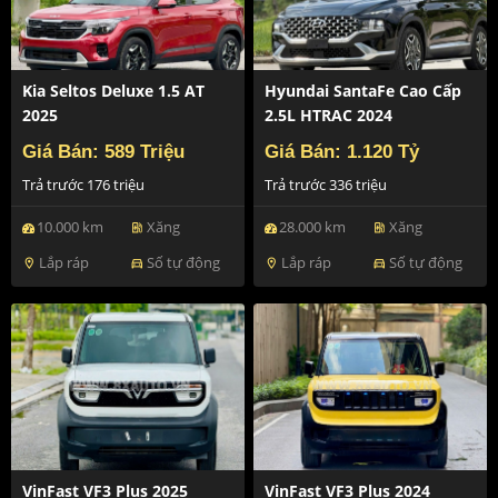
Kia Seltos Deluxe 1.5 AT
Hyundai SantaFe Cao Cấp
2025
2.5L HTRAC 2024
Giá Bán: 589 Triệu
Giá Bán: 1.120 Tỷ
Trả trước 176 triệu
Trả trước 336 triệu
10.000 km
Xăng
28.000 km
Xăng
ev_station
ev_station
Lắp ráp
Số tự động
Lắp ráp
Số tự động
location_on
directions_car
location_on
directions_car
VinFast VF3 Plus 2025
VinFast VF3 Plus 2024