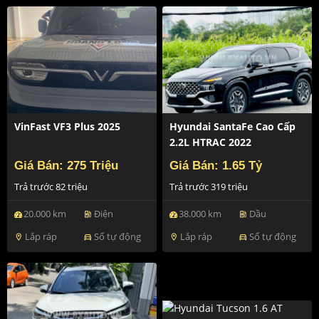
VinFast VF3 Plus 2025
Hyundai SantaFe Cao Cấp
2.2L HTRAC 2022
Giá Bán: 275 Triệu
Giá Bán: 1.65 Tỷ
Trả trước 82 triệu
Trả trước 319 triệu
20.000 km
Điện
38.000 km
Dầu
ev_station
ev_station
Lắp ráp
Số tự động
Lắp ráp
Số tự động
location_on
directions_car
location_on
directions_car