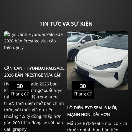
TIN TỨC VÀ SỰ KIỆN
CẬN CẢNH HYUNDAI PALISADE
2026 BẢN PRESTIGE VỪA CẬP
BẾN ĐẠI LÝ
Hyundai Palisade 2026 bản
30
30
Prestige đã bất ngờ xuất hiện
Tháng 07
Tháng 07
tại một số đại lý trong nước
trước thời điểm mở bán chính
LỘ DIỆN BYD SEAL 6 MỚI,
thức, với mức giá dự kiến
MẠNH HƠN, DÀI HƠN
khoảng 1,5 tỷ đồng, thấp hơn
gần 200 triệu đồng so với bản
Mẫu xe BYD Seal 6 mới có kích
Calligraphy.
thước nhỉnh hơn bản tiền