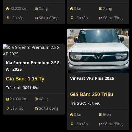
40.000 km
Xăng
0 km
Xăng
ev_station
ev_station
Lắp ráp
Số tự động
Lắp ráp
Số tự động
location_on
directions_car
location_on
directions_car
Kia Sorento Premium 2.5G
AT 2025
VinFast VF3 Plus 2025
Giá Bán: 1.15 Tỷ
Trả trước 304 triệu
Giá Bán: 250 Triệu
29.000 km
Xăng
ev_station
Trả trước 75 triệu
Lắp ráp
Số tự động
location_on
directions_car
0 km
Điện
ev_station
Lắp ráp
Số tự động
location_on
directions_car