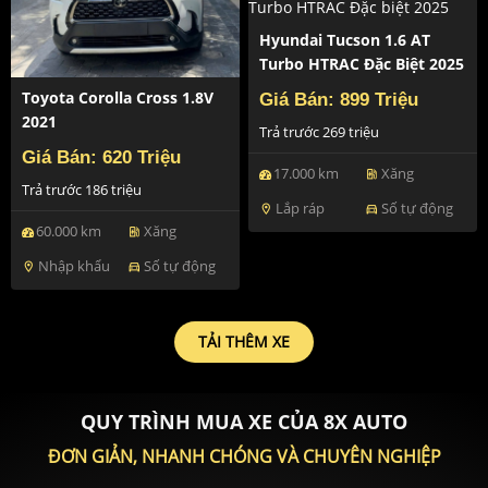
Hyundai Tucson 1.6 AT
Turbo HTRAC Đặc Biệt 2025
Toyota Corolla Cross 1.8V
Giá Bán: 899 Triệu
2021
Trả trước 269 triệu
Giá Bán: 620 Triệu
17.000 km
Xăng
ev_station
Trả trước 186 triệu
Lắp ráp
Số tự động
location_on
directions_car
60.000 km
Xăng
ev_station
Nhập khẩu
Số tự động
location_on
directions_car
TẢI THÊM XE
QUY TRÌNH MUA XE CỦA 8X AUTO
ĐƠN GIẢN, NHANH CHÓNG VÀ CHUYÊN NGHIỆP