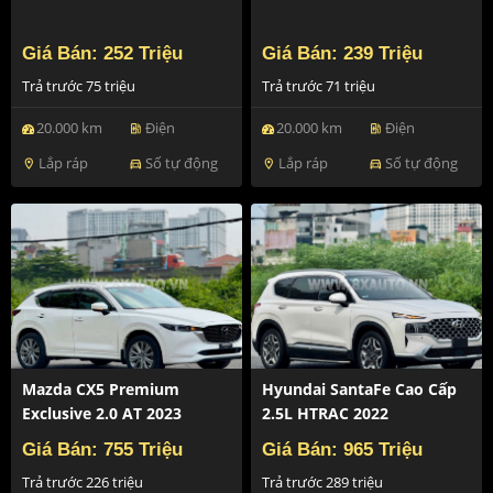
Giá Bán: 252 Triệu
Giá Bán: 239 Triệu
Trả trước 75 triệu
Trả trước 71 triệu
20.000 km
Điện
20.000 km
Điện
ev_station
ev_station
Lắp ráp
Số tự động
Lắp ráp
Số tự động
location_on
directions_car
location_on
directions_car
Mazda CX5 Premium
Hyundai SantaFe Cao Cấp
Exclusive 2.0 AT 2023
2.5L HTRAC 2022
Giá Bán: 755 Triệu
Giá Bán: 965 Triệu
Trả trước 226 triệu
Trả trước 289 triệu