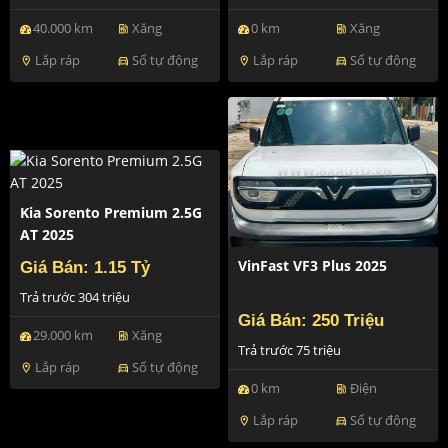
40.000 km
Xăng
0 km
Xăng
ev_station
ev_station
Lắp ráp
Số tự động
Lắp ráp
Số tự động
location_on
directions_car
location_on
directions_car
Kia Sorento Premium 2.5G
AT 2025
VinFast VF3 Plus 2025
Giá Bán: 1.15 Tỷ
Trả trước 304 triệu
Giá Bán: 250 Triệu
29.000 km
Xăng
ev_station
Trả trước 75 triệu
Lắp ráp
Số tự động
location_on
directions_car
0 km
Điện
ev_station
Lắp ráp
Số tự động
location_on
directions_car