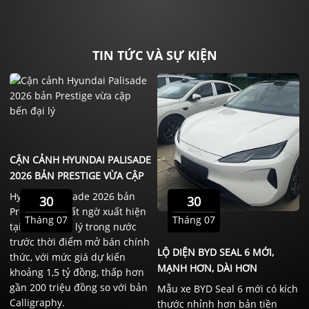
TIN TỨC VÀ SỰ KIỆN
CẬN CẢNH HYUNDAI PALISADE
2026 BẢN PRESTIGE VỪA CẬP
BẾN ĐẠI LÝ
Hyundai Palisade 2026 bản
30
30
Prestige đã bất ngờ xuất hiện
Tháng 07
Tháng 07
tại một số đại lý trong nước
trước thời điểm mở bán chính
LỘ DIỆN BYD SEAL 6 MỚI,
thức, với mức giá dự kiến
MẠNH HƠN, DÀI HƠN
khoảng 1,5 tỷ đồng, thấp hơn
gần 200 triệu đồng so với bản
Mẫu xe BYD Seal 6 mới có kích
Calligraphy.
thước nhỉnh hơn bản tiền