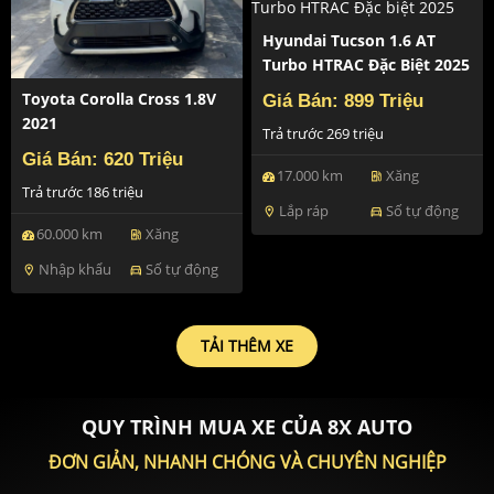
Hyundai Tucson 1.6 AT
Turbo HTRAC Đặc Biệt 2025
Toyota Corolla Cross 1.8V
Giá Bán: 899 Triệu
2021
Trả trước 269 triệu
Giá Bán: 620 Triệu
17.000 km
Xăng
ev_station
Trả trước 186 triệu
Lắp ráp
Số tự động
location_on
directions_car
60.000 km
Xăng
ev_station
Nhập khẩu
Số tự động
location_on
directions_car
TẢI THÊM XE
QUY TRÌNH MUA XE CỦA 8X AUTO
ĐƠN GIẢN, NHANH CHÓNG VÀ CHUYÊN NGHIỆP