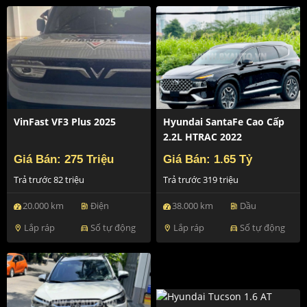
VinFast VF3 Plus 2025
Hyundai SantaFe Cao Cấp
2.2L HTRAC 2022
Giá Bán: 275 Triệu
Giá Bán: 1.65 Tỷ
Trả trước 82 triệu
Trả trước 319 triệu
20.000 km
Điện
38.000 km
Dầu
ev_station
ev_station
Lắp ráp
Số tự động
Lắp ráp
Số tự động
location_on
directions_car
location_on
directions_car