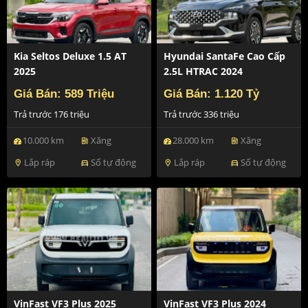
Kia Seltos Deluxe 1.5 AT
Hyundai SantaFe Cao Cấp
2025
2.5L HTRAC 2024
Giá Bán: 589 Triệu
Giá Bán: 1.120 Tỷ
Trả trước 176 triệu
Trả trước 336 triệu
10.000 km
Xăng
28.000 km
Xăng
ev_station
ev_station
Lắp ráp
Số tự động
Lắp ráp
Số tự động
location_on
directions_car
location_on
directions_car
VinFast VF3 Plus 2025
VinFast VF3 Plus 2024