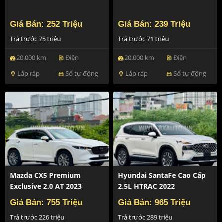
Giá Bán: 252 Triệu
Giá Bán: 239 Triệu
Trả trước 75 triệu
Trả trước 71 triệu
20.000 km
Điện
20.000 km
Điện
ev_station
ev_station
Lắp ráp
Số tự động
Lắp ráp
Số tự động
location_on
directions_car
location_on
directions_car
Mazda CX5 Premium
Hyundai SantaFe Cao Cấp
Exclusive 2.0 AT 2023
2.5L HTRAC 2022
Giá Bán: 755 Triệu
Giá Bán: 965 Triệu
Trả trước 226 triệu
Trả trước 289 triệu