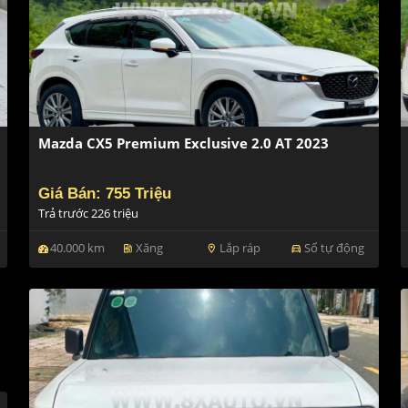
Mazda CX5 Premium Exclusive 2.0 AT 2023
Giá Bán: 755 Triệu
Trả trước 226 triệu
40.000 km
Xăng
Lắp ráp
Số tự động
ev_station
location_on
directions_car