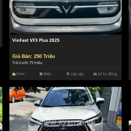
VinFast VF3 Plus 2025
Giá Bán: 250 Triệu
Trả trước 75 triệu
0 km
Điện
Lắp ráp
Số tự động
ev_station
location_on
directions_car