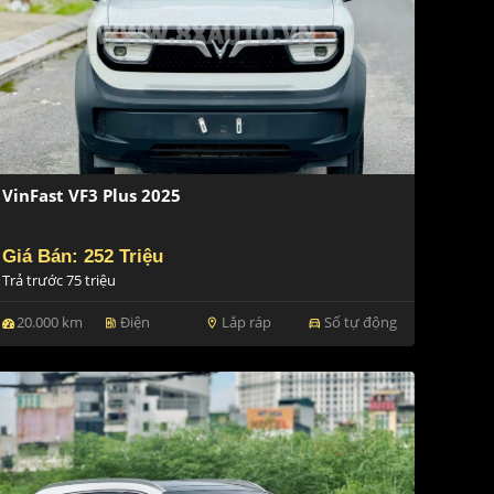
VinFast VF3 Plus 2025
Giá Bán: 252 Triệu
Trả trước 75 triệu
20.000 km
Điện
Lắp ráp
Số tự động
ev_station
location_on
directions_car