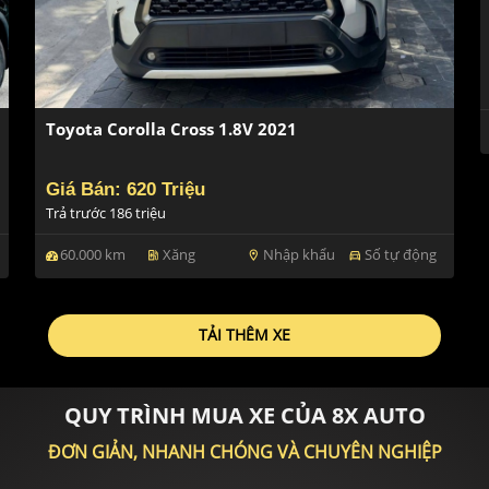
Toyota Corolla Cross 1.8V 2021
Giá Bán: 620 Triệu
Trả trước 186 triệu
60.000 km
Xăng
Nhập khẩu
Số tự động
ev_station
location_on
directions_car
TẢI THÊM XE
QUY TRÌNH MUA XE CỦA 8X AUTO
ĐƠN GIẢN, NHANH CHÓNG VÀ CHUYÊN NGHIỆP