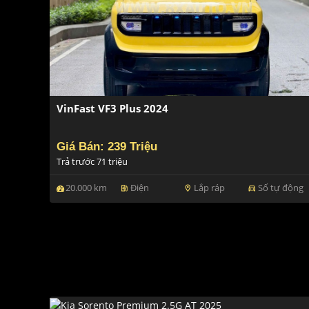
VinFast VF3 Plus 2024
Giá Bán: 239 Triệu
Trả trước 71 triệu
20.000 km
Điện
Lắp ráp
Số tự động
ev_station
location_on
directions_car