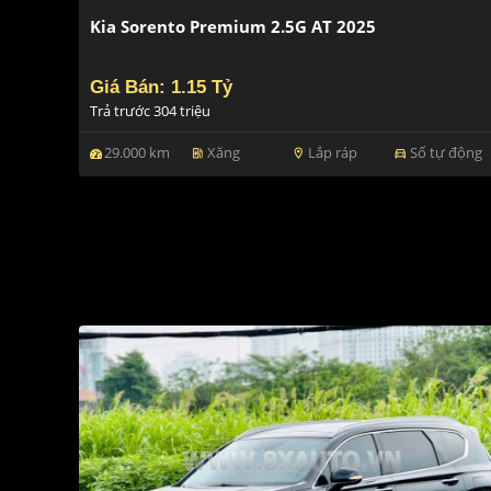
Kia Sorento Premium 2.5G AT 2025
Giá Bán: 1.15 Tỷ
Trả trước 304 triệu
29.000 km
Xăng
Lắp ráp
Số tự động
ev_station
location_on
directions_car