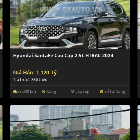
Hyundai SantaFe Cao Cấp 2.5L HTRAC 2024
Giá Bán: 1.120 Tỷ
Trả trước 336 triệu
28.000 km
Xăng
Lắp ráp
Số tự động
ev_station
location_on
directions_car