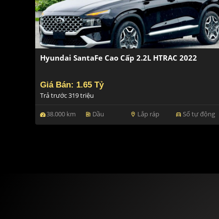
Hyundai SantaFe Cao Cấp 2.2L HTRAC 2022
Giá Bán: 1.65 Tỷ
Trả trước 319 triệu
38.000 km
Dầu
Lắp ráp
Số tự động
ev_station
location_on
directions_car