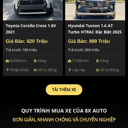
Toyota Corolla Cross 1.8V
Hyundai Tucson 1.6 AT
2021
Turbo HTRAC Đặc Biệt 2025
Giá Bán: 620 Triệu
Giá Bán: 899 Triệu
Trả trước 186 triệu
Trả trước 269 triệu
60.000 km
Xăng
17.000 km
Xăng
ev_station
ev_station
Nhập khẩu
Số tự động
Lắp ráp
Số tự động
location_on
directions_car
location_on
directions_car
TẢI THÊM XE
QUY TRÌNH MUA XE CỦA 8X AUTO
ĐƠN GIẢN, NHANH CHÓNG VÀ CHUYÊN NGHIỆP