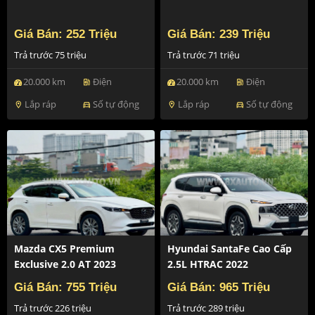
Giá Bán: 252 Triệu
Giá Bán: 239 Triệu
Trả trước 75 triệu
Trả trước 71 triệu
20.000 km
Điện
20.000 km
Điện
ev_station
ev_station
Lắp ráp
Số tự động
Lắp ráp
Số tự động
location_on
directions_car
location_on
directions_car
Mazda CX5 Premium
Hyundai SantaFe Cao Cấp
Exclusive 2.0 AT 2023
2.5L HTRAC 2022
Giá Bán: 755 Triệu
Giá Bán: 965 Triệu
Trả trước 226 triệu
Trả trước 289 triệu