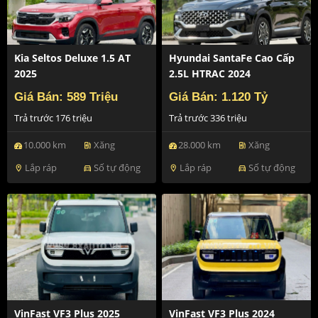
Kia Seltos Deluxe 1.5 AT
Hyundai SantaFe Cao Cấp
2025
2.5L HTRAC 2024
Giá Bán: 589 Triệu
Giá Bán: 1.120 Tỷ
Trả trước 176 triệu
Trả trước 336 triệu
10.000 km
Xăng
28.000 km
Xăng
ev_station
ev_station
Lắp ráp
Số tự động
Lắp ráp
Số tự động
location_on
directions_car
location_on
directions_car
VinFast VF3 Plus 2025
VinFast VF3 Plus 2024