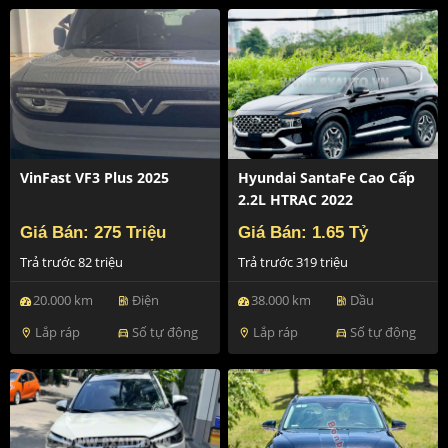
VinFast VF3 Plus 2025
Hyundai SantaFe Cao Cấp
2.2L HTRAC 2022
Giá Bán: 275 Triệu
Giá Bán: 1.65 Tỷ
Trả trước 82 triệu
Trả trước 319 triệu
20.000 km
Điện
38.000 km
Dầu
ev_station
ev_station
Lắp ráp
Số tự động
Lắp ráp
Số tự động
location_on
directions_car
location_on
directions_car