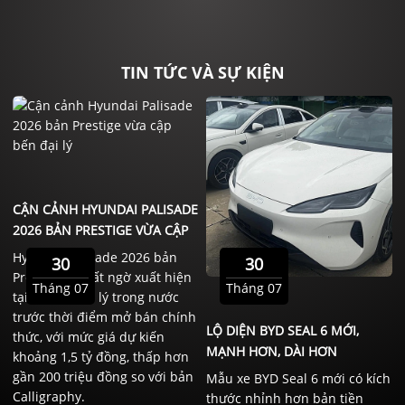
TIN TỨC VÀ SỰ KIỆN
CẬN CẢNH HYUNDAI PALISADE
2026 BẢN PRESTIGE VỪA CẬP
BẾN ĐẠI LÝ
Hyundai Palisade 2026 bản
30
30
Prestige đã bất ngờ xuất hiện
Tháng 07
Tháng 07
tại một số đại lý trong nước
trước thời điểm mở bán chính
LỘ DIỆN BYD SEAL 6 MỚI,
thức, với mức giá dự kiến
MẠNH HƠN, DÀI HƠN
khoảng 1,5 tỷ đồng, thấp hơn
gần 200 triệu đồng so với bản
Mẫu xe BYD Seal 6 mới có kích
Calligraphy.
thước nhỉnh hơn bản tiền