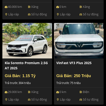
40.000 km
Xăng
0 km
Xăng
ev_station
ev_station
Lắp ráp
Số tự động
Lắp ráp
Số tự động
location_on
directions_car
location_on
directions_car
Kia Sorento Premium 2.5G
VinFast VF3 Plus 2025
AT 2025
Giá Bán: 1.15 Tỷ
Giá Bán: 250 Triệu
Trả trước 304 triệu
Trả trước 75 triệu
29.000 km
Xăng
0 km
Điện
ev_station
ev_station
Lắp ráp
Số tự động
Lắp ráp
Số tự động
location_on
directions_car
location_on
directions_car