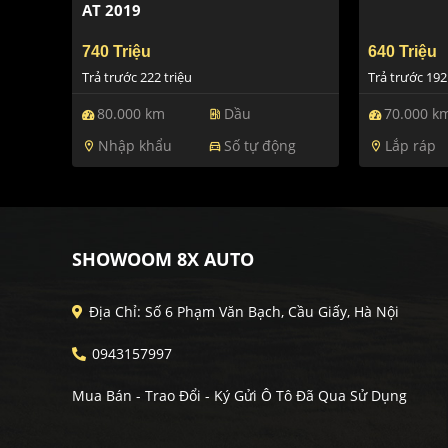
AT 2019
740 Triệu
640 Triệu
Trả trước 222 triệu
Trả trước 192
80.000 km
Dầu
70.000 k
ev_station
Nhập khẩu
Số tự động
Lắp ráp
location_on
directions_car
location_on
SHOWOOM 8X AUTO
Địa Chỉ: Số 6 Phạm Văn Bạch, Cầu Giấy, Hà Nội
0943157997
Mua Bán - Trao Đổi - Ký Gửi Ô Tô Đã Qua Sử Dụng