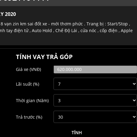
Y 2020
 vạn zin km sai đốt xe - mới thơm phức . Trang bị : Start/Stop ,
nh tay điện tử , Auto Hold , Chế Độ Lái , cửa nóc , cốp điện , Apple
TÍNH VAY TRẢ GÓP
Giá xe
(VNĐ)
Lãi suất
(%)
Thời gian
(Năm)
Trả trước
(%)
TÍNH