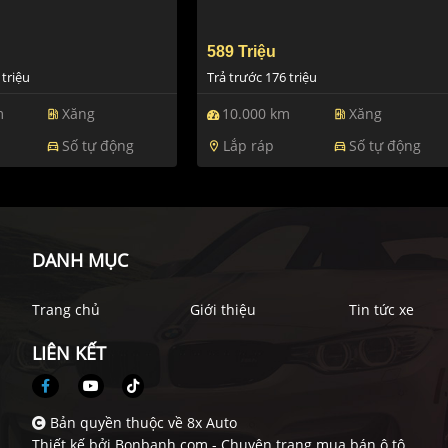
589 Triệu
 triệu
Trả trước 176 triệu
m
Xăng
10.000 km
Xăng
ev_station
ev_station
Số tự động
Lắp ráp
Số tự động
directions_car
location_on
directions_car
DANH MỤC
Trang chủ
Giới thiệu
Tin tức xe
LIÊN KẾT
Bản quyền thuộc về 8x Auto
Thiết kế bởi
Bonbanh.com - Chuyên trang mua bán ô tô