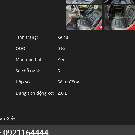
Tình trạng:
Xe cũ
ODO:
0 Km
Màu nội thất:
Đen
Số chỗ ngồi:
5
Hộp số:
Số tự động
Dung tích động cơ:
2.0 L
Cấu Giấy
0921164444
: